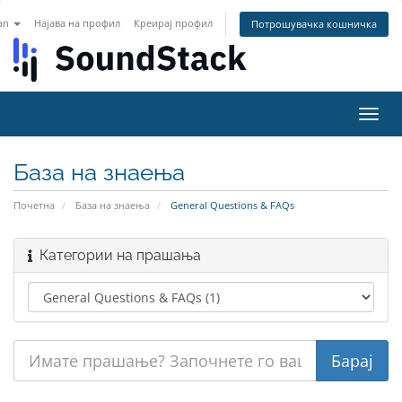
an
Најава на профил
Креирај профил
Потрошувачка кошничка
Вклу
ја
нави
База на знаења
Почетна
База на знаења
General Questions & FAQs
Категории на прашања