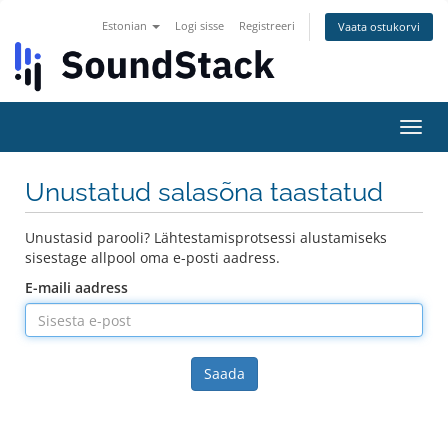
Estonian
Logi sisse
Registreeri
Vaata ostukorvi
Lülit
navig
Unustatud salasõna taastatud
Unustasid parooli? Lähtestamisprotsessi alustamiseks
sisestage allpool oma e-posti aadress.
E-maili aadress
Saada