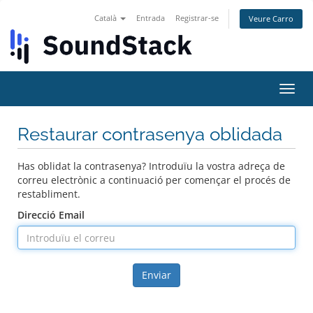
Català
Entrada
Registrar-se
Veure Carro
Canv
la
nave
Restaurar contrasenya oblidada
Has oblidat la contrasenya? Introduïu la vostra adreça de
correu electrònic a continuació per començar el procés de
restabliment.
Direcció Email
Enviar