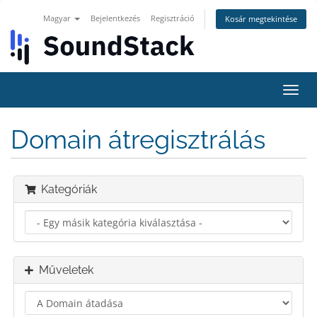
Magyar
Bejelentkezés
Regisztráció
Kosár megtekintése
Váltá
a
navig
Domain átregisztrálás
Kategóriák
Műveletek